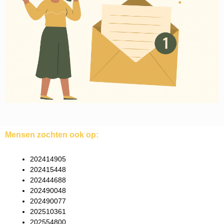
Mensen zochten ook op:
202414905
202415448
202444688
202490048
202490077
202510361
202554800