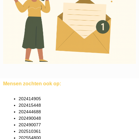
Mensen zochten ook op:
202414905
202415448
202444688
202490048
202490077
202510361
202554800