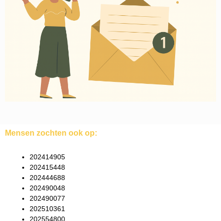
Mensen zochten ook op:
202414905
202415448
202444688
202490048
202490077
202510361
202554800