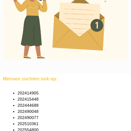
Mensen zochten ook op:
202414905
202415448
202444688
202490048
202490077
202510361
202554800