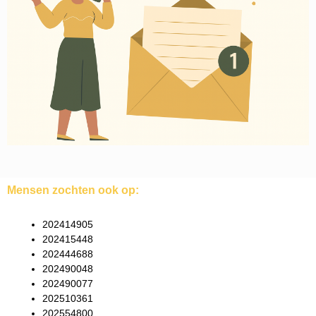
Mensen zochten ook op:
202414905
202415448
202444688
202490048
202490077
202510361
202554800