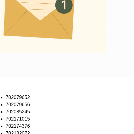
702079652
702079656
702085245
702171015
702174376
702182072