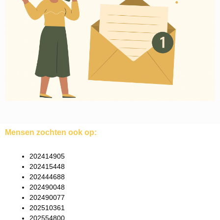
Mensen zochten ook op:
202414905
202415448
202444688
202490048
202490077
202510361
202554800