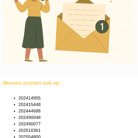
Mensen zochten ook op:
202414905
202415448
202444688
202490048
202490077
202510361
202554800