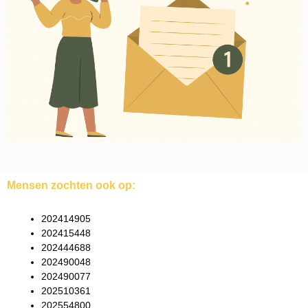
Mensen zochten ook op:
202414905
202415448
202444688
202490048
202490077
202510361
202554800