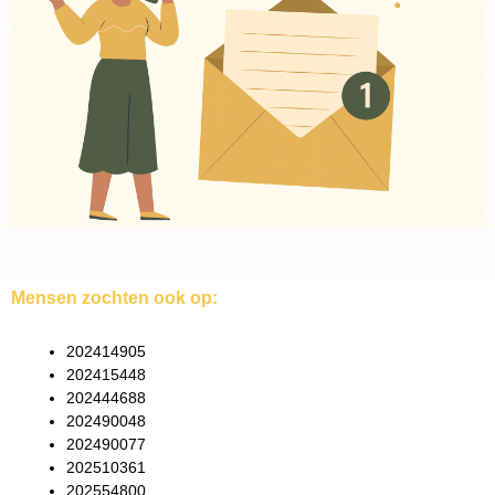
Mensen zochten ook op:
202414905
202415448
202444688
202490048
202490077
202510361
202554800