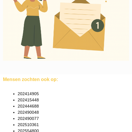
Mensen zochten ook op:
202414905
202415448
202444688
202490048
202490077
202510361
202554800