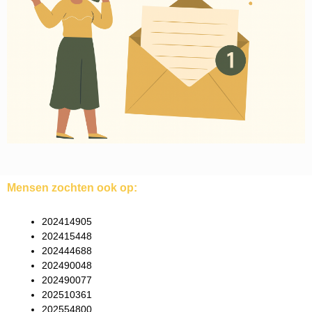
Mensen zochten ook op:
202414905
202415448
202444688
202490048
202490077
202510361
202554800