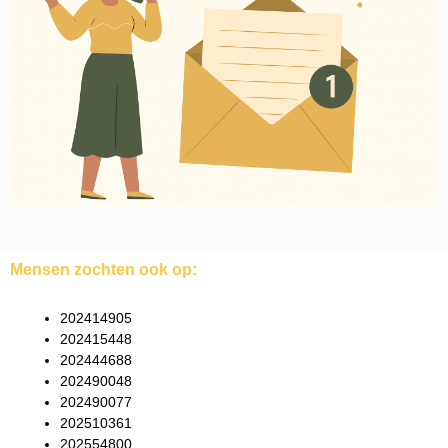
Mensen zochten ook op:
202414905
202415448
202444688
202490048
202490077
202510361
202554800