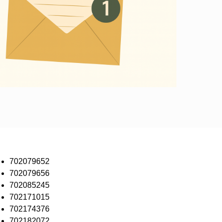
702079652
702079656
702085245
702171015
702174376
702182072