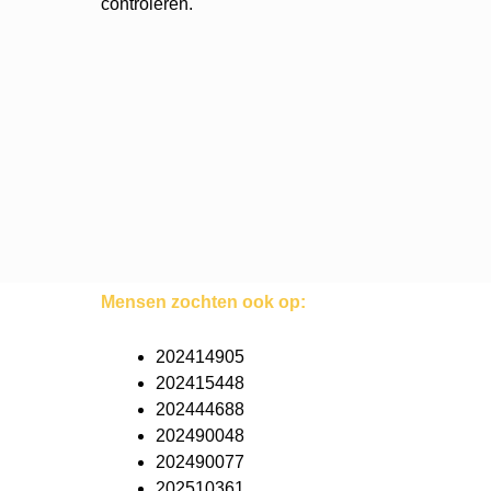
controleren.
Mensen zochten ook op:
202414905
202415448
202444688
202490048
202490077
202510361