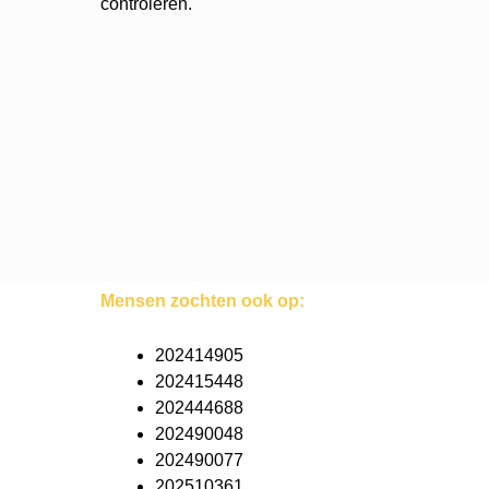
controleren.
Mensen zochten ook op:
202414905
202415448
202444688
202490048
202490077
202510361