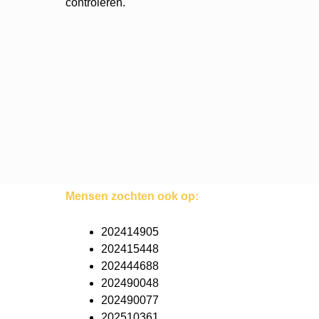
controleren.
Mensen zochten ook op:
202414905
202415448
202444688
202490048
202490077
202510361