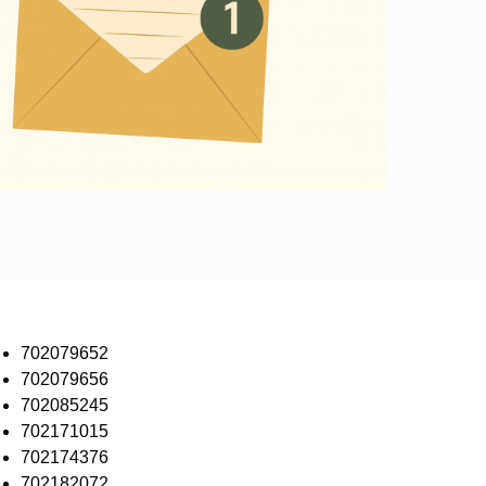
702079652
702079656
702085245
702171015
702174376
702182072