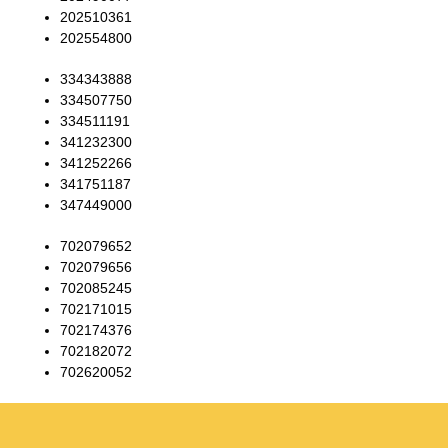
202510361
202554800
334343888
334507750
334511191
341232300
341252266
341751187
347449000
702079652
702079656
702085245
702171015
702174376
702182072
702620052