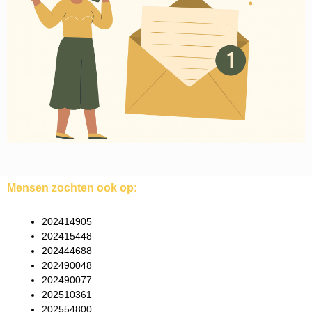
Mensen zochten ook op:
202414905
202415448
202444688
202490048
202490077
202510361
202554800